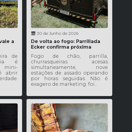
30 de Junho de 2026
vale a
De volta ao fogo: Parrillada
Ecker confirma próxima
edição
ira de
Fogo de chão, parrilla,
aia é
churrasqueiras acesas
a mini-
simultaneamente, nove
 abrir
estações de assado operando
erdade.
por horas seguidas. Não é
exagero de marketing: foi...