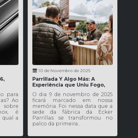
10 de Novembro de 2025
6,
Parrillada Y Algo Más: A
Experiência que Uniu Fogo,
Sabor e Pessoas
do para
O dia 9 de novembro de 2025
las? Ao
ficará marcado em nossa
obre
memória. Foi nessa data que a
nox, é
sede da fábrica da Ecker
 qual a
Parrillas se transformou no
palco da primeira...