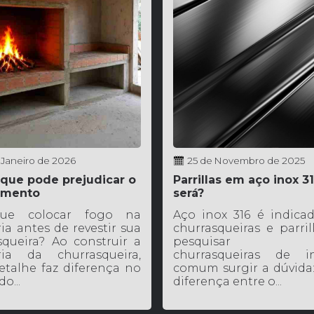
 Janeiro de 2026
25 de Novembro de 2025
 que pode prejudicar o
Parrillas em aço inox 31
imento
será?
ue colocar fogo na
Aço inox 316 é indica
ia antes de revestir sua
churrasqueiras e parril
squeira? Ao construir a
pesquisar s
ria da churrasqueira,
churrasqueiras de i
etalhe faz diferença no
comum surgir a dúvida:
o...
diferença entre o...