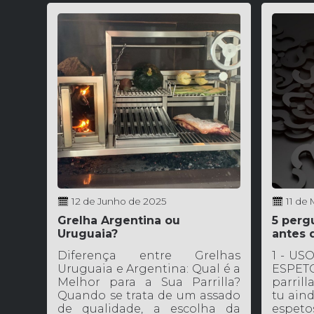
12 de Junho de 2025
11 de
Grelha Argentina ou
5 perg
Uruguaia?
antes 
parrilla
Diferença entre Grelhas
1 - U
Uruguaia e Argentina: Qual é a
ESPETO
Melhor para a Sua Parrilla?
parrill
Quando se trata de um assado
tu aind
de qualidade, a escolha da
espeto