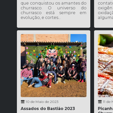
que conquistou os amantes do
cont
churrasco. O universo do
oxigê
churrasco está sempre em
oxidaçã
evolução, e cortes...
algumas
10 de Maio de 2023
11 de
Assados do Bastião 2023
Picanh