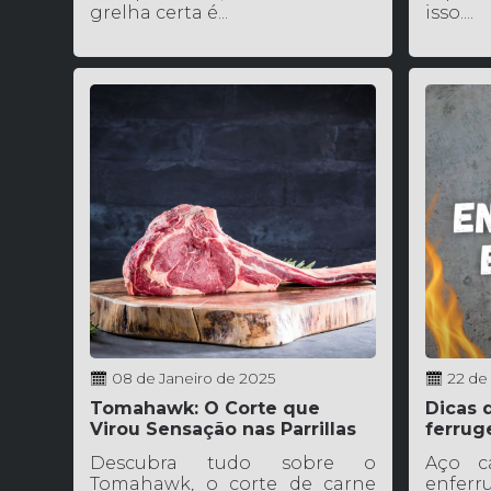
grelha certa é...
isso....
08 de Janeiro de 2025
22 de
Tomahawk: O Corte que
Dicas 
Virou Sensação nas Parrillas
ferrug
Descubra tudo sobre o
Aço c
Tomahawk, o corte de carne
enfer