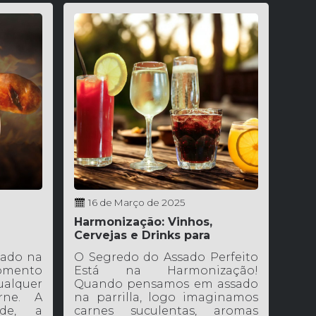
16 de Março de 2025
Harmonização: Vinhos,
Cervejas e Drinks para
Acompanhar o Assado
sado na
O Segredo do Assado Perfeito
mento
Está na Harmonização!
alquer
Quando pensamos em assado
rne. A
na parrilla, logo imaginamos
nde, a
carnes suculentas, aromas