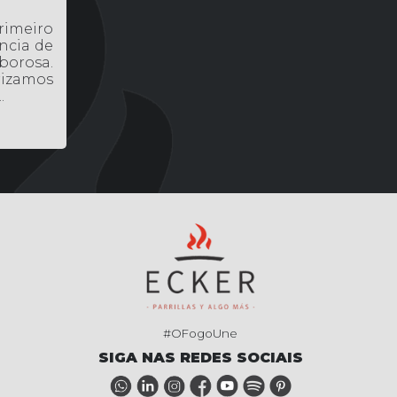
rimeiro
ncia de
borosa.
orizamos
.
#OFogoUne
SIGA NAS REDES SOCIAIS