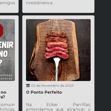
 amigos
irresistíveis e...
02 de Novembro de 2023
 no
O Ponto Perfeito
ra?
 comum
Na Ecker Parrillas,
rincas,
entendemos que alcançar o