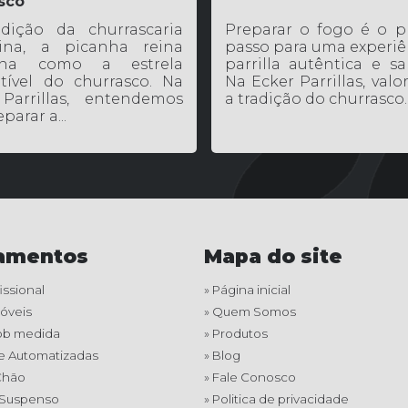
sco
dição da churrascaria
Preparar o fogo é o p
tina, a picanha reina
passo para uma experiê
ana como a estrela
parrilla autêntica e sa
utível do churrasco. Na
Na Ecker Parrillas, val
Parrillas, entendemos
a tradição do churrasco..
parar a...
amentos
Mapa do site
issional
» Página inicial
Móveis
» Quem Somos
 sob medida
» Produtos
 e Automatizadas
» Blog
Chão
» Fale Conosco
 Suspenso
» Politica de privacidade