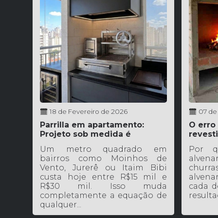
18 de Fevereiro de 2026
07 de
Parrilla em apartamento:
O erro
Projeto sob medida é
revest
possível
Um metro quadrado em
Por q
bairros como Moinhos de
alvenar
Vento, Jurerê ou Itaim Bibi
churra
custa hoje entre R$15 mil e
alvena
R$30 mil. Isso muda
cada d
completamente a equação de
resultad
qualquer...