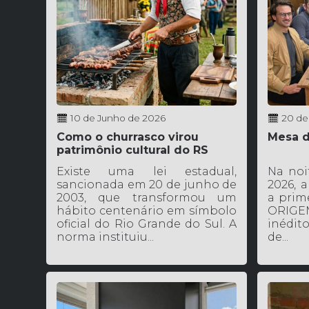
10 de Junho de 2026
20 de
Como o churrasco virou
Mesa d
patrimônio cultural do RS
Existe uma lei estadual,
Na noi
sancionada em 20 de junho de
2026, a
2003, que transformou um
a prim
hábito centenário em símbolo
ORIGE
oficial do Rio Grande do Sul. A
inédito
norma instituiu...
de...