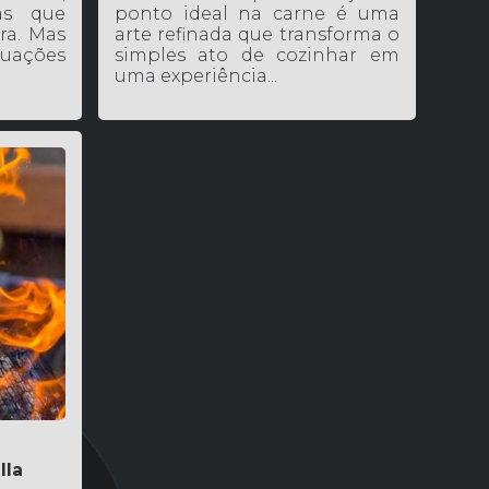
as que
ponto ideal na carne é uma
ra. Mas
arte refinada que transforma o
uações
simples ato de cozinhar em
uma experiência...
lla