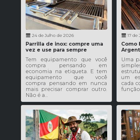
24 de Julho de 2026
17 de
Parrilla de inox: compre uma
Como F
vez e use para sempre
Argent
Tem equipamento que você
Uma pa
compra pensando em
simple
economia na etiqueta. E tem
estrutu
equipamento que você
um es
compra pensando em nunca
cada c
mais precisar comprar outro.
função.
Não é a...