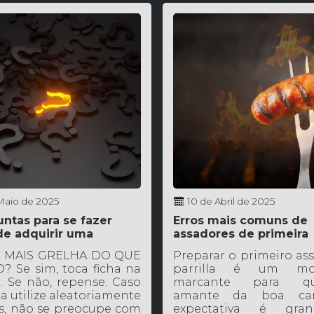
 Maio de 2025
10 de Abril de 2025
untas para se fazer
Erros mais comuns de
de adquirir uma
assadores de primeira
.
viagem
SO MAIS GRELHA DO QUE
Preparar o primeiro as
? Se sim, toca ficha na
parrilla é um mo
a. Se não, repense. Caso
marcante para qu
a utilize aleatoriamente
amante da boa ca
s, não se preocupe com
expectativa é gra