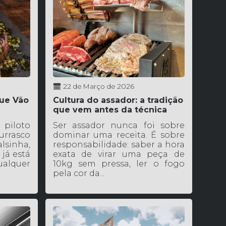
22 de Março de 2026
ue Vão
Cultura do assador: a tradição
que vem antes da técnica
piloto
Ser assador nunca foi sobre
rrasco
dominar uma receita. É sobre
lsinha,
responsabilidade: saber a hora
 já está
exata de virar uma peça de
lquer
10kg sem pressa, ler o fogo
pela cor da...