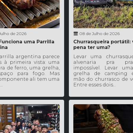
 Julho de 2026
08 de Julho de 2026
unciona uma Parrilla
Churrasqueira portátil: 
ina
pena ter uma?
rrilla argentina parece
Levar uma churrasque
s à primeira vista: uma
alvenaria pra pr
ra de ferro, uma grelha,
impossível. Levar um
paço para fogo. Mas
grelha de camping é
omponente ali tem uma
mão do churrasco de v
..
Entre esses dois...