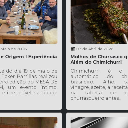
 Maio de 2026
03 de Abril de 2026
e Origem l Experiência
Molhos de Churrasco q
Além do Chimichurri
te do dia 19 de maio de
Chimichurri é o 
 Ecker Parrillas realizou
automático do chu
eira edição do MESA DE
brasileiro. Alho, sa
M, um evento íntimo,
vinagre, azeite, a receita
 e irrepetível na cidade
na cabeça de qua
churrasqueiro antes...