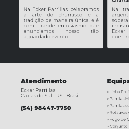
Churra
Na Ecker Parrillas, celebramos
Na tra
a arte do churrasco e a
argen
tradição de maneira única, e é
sober
com grande entusiasmo que
indisc
anunciamos nosso tão
Ecker 
aguardado evento...
que pre
Atendimento
Equip
Ecker Parrillas
» Linha Prof
Caxias do Sul - RS - Brasil
» Parrillas 
» Parrillas
(54) 98447-7750
» Rotativas
» Fogo de 
» Conjunto