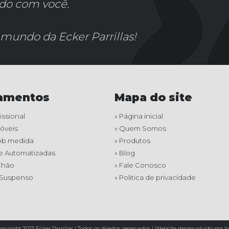
ado com você.
mundo da Ecker Parrillas!
amentos
Mapa do site
issional
» Página inicial
Móveis
» Quem Somos
 sob medida
» Produtos
 e Automatizadas
» Blog
Chão
» Fale Conosco
 Suspenso
» Politica de privacidade
pyright 2023 Ecker Parrillas | Todos os direitos reservados |
Website desenvolvido por Is