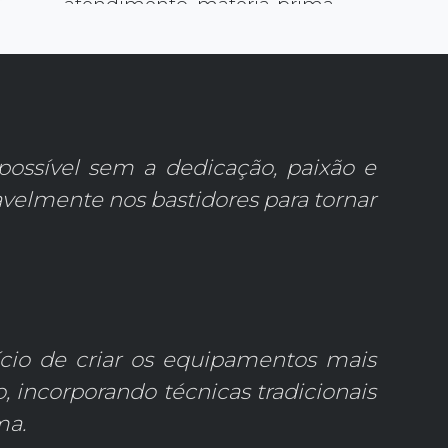
atendimento, matéria-prima,
fabricação e pós-venda.
- Encantar é nosso padrão - Superar
expectativas não é um diferencial, é
parte da nossa essência.
- Foco na experiência do cliente -
Mais do que equipamentos,
possível sem a dedicação, paixão e
entregamos momentos
inesquecíveis ao redor do fogo.
velmente nos bastidores para tornar
ício de criar os equipamentos mais
 incorporando técnicas tradicionais
ma.