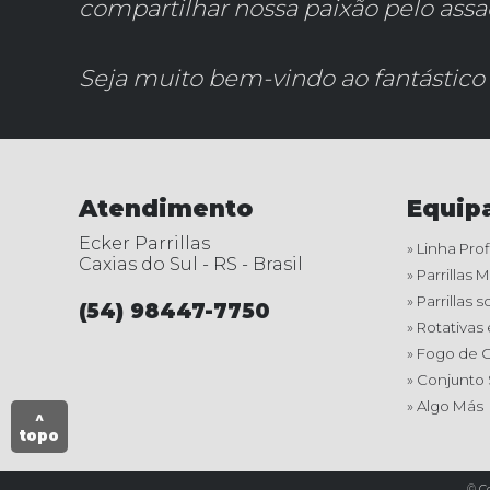
compartilhar nossa paixão pelo ass
Seja muito bem-vindo ao fantástico 
Atendimento
Equip
Ecker Parrillas
» Linha Prof
Caxias do Sul - RS - Brasil
» Parrillas 
» Parrillas
(54) 98447-7750
» Rotativas
» Fogo de 
» Conjunto
» Algo Más
^
topo
© Co